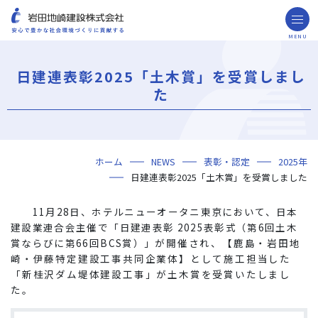
MENU
お問い合わせ
取引先の皆様へ
日建連表彰2025「土木賞」を受賞しまし
企業情報
た
ごあいさつ
ミッション・ビジョン・社訓
会社概要
組織図
役員一覧
沿革
岩田地崎の歴史
事業所一覧
関連会社
プレスリリース
財務情報
岩田地崎建設のCM
3分でわかる岩田地崎建設
サステナビリティ
重要課題（マテリアリティ）
環境（Environment）
社会（Social）
ガバナンス（Governance）
サスティナビリティ・レポート
施工実績
年代から探す
地域別で探す
用途区分から探す
GISマップシステム
Niseko Project
プロジェクトレポート
ホーム
NEWS
表彰・認定
2025年
技術・ソリューション
日建連表彰2025「土木賞」を受賞しました
技術
ソリューション
採用情報
11月28日、ホテルニューオータニ東京において、日本
海外事業
建設業連合会主催で「日建連表彰 2025表彰式（第6回土木
賞ならびに第66回BCS賞）」
が開催され、【鹿島・岩田地
NISEKO PROJECTS
崎・伊藤特定建設工事共同企業体】として施工担当した
「新桂沢ダム堤体建設工事」が土木賞を受賞いたしまし
閉じる
た。