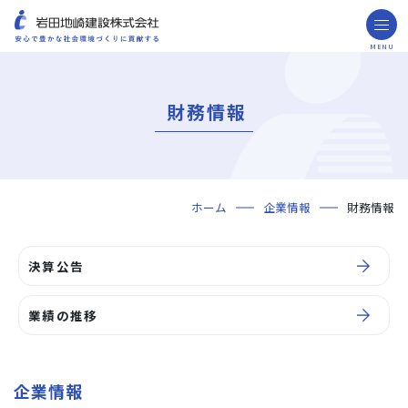
MENU
お問い合わせ
取引先の皆様へ
財務情報
企業情報
ごあいさつ
ミッション・ビジョン・社訓
会社概要
組織図
役員一覧
沿革
岩田地崎の歴史
事業所一覧
関連会社
プレスリリース
財務情報
岩田地崎建設のCM
3分でわかる岩田地崎建設
サステナビリティ
重要課題（マテリアリティ）
環境（Environment）
社会（Social）
ガバナンス（Governance）
サスティナビリティ・レポート
施工実績
年代から探す
地域別で探す
用途区分から探す
GISマップシステム
Niseko Project
プロジェクトレポート
ホーム
企業情報
財務情報
技術・ソリューション
技術
ソリューション
採用情報
決算公告
海外事業
NISEKO PROJECTS
業績の推移
閉じる
企業情報