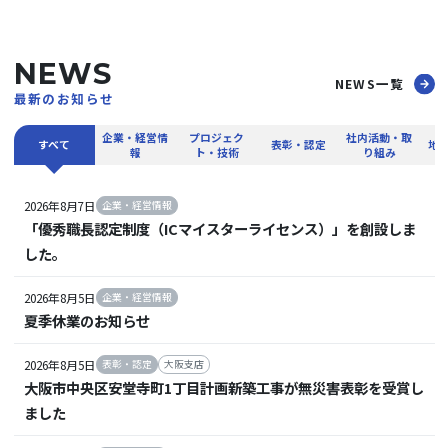
NEWS
NEWS一覧
最新のお知らせ
企業・経営情
プロジェク
社内活動・取
すべて
表彰・認定
地
報
ト・技術
り組み
2026年8月7日
企業・経営情報
「優秀職長認定制度（ICマイスターライセンス）」を創設しま
した。
2026年8月5日
企業・経営情報
夏季休業のお知らせ
2026年8月5日
表彰・認定
大阪支店
大阪市中央区安堂寺町1丁目計画新築工事が無災害表彰を受賞し
ました