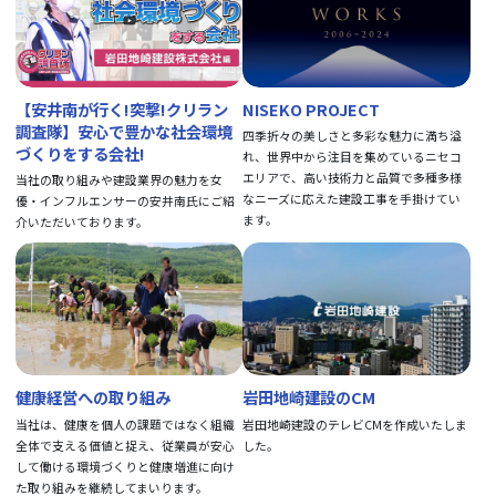
【安井南が行く!突撃!クリラン
NISEKO PROJECT
調査隊】安心で豊かな社会環境
四季折々の美しさと多彩な魅力に満ち溢
づくりをする会社!
れ、世界中から注目を集めているニセコ
エリアで、高い技術力と品質で多種多様
当社の取り組みや建設業界の魅力を女
なニーズに応えた建設工事を手掛けてい
優・インフルエンサーの安井南氏にご紹
ます。
介いただいております。
健康経営への取り組み
岩田地崎建設のCM
当社は、健康を個人の課題ではなく組織
岩田地崎建設のテレビCMを作成いたしま
全体で支える価値と捉え、従業員が安心
した。
して働ける環境づくりと健康増進に向け
た取り組みを継続してまいります。