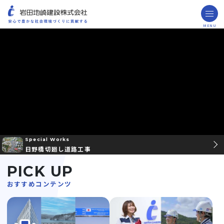
MENU
お問い合わせ
取引先の皆様へ
企業情報
ごあいさつ
ミッション・ビジョン・社訓
会社概要
組織図
役員一覧
沿革
岩田地崎の歴史
事業所一覧
関連会社
プレスリリース
財務情報
岩田地崎建設のCM
3分でわかる岩田地崎建設
サステナビリティ
重要課題（マテリアリティ）
環境（Environment）
社会（Social）
ガバナンス（Governance）
サスティナビリティ・レポート
施工実績
年代から探す
地域別で探す
用途区分から探す
GISマップシステム
Niseko Project
プロジェクトレポート
技術・ソリューション
技術
ソリューション
採用情報
Special Works
日野橋切廻し道路工事
海外事業
PICK UP
NISEKO PROJECTS
おすすめコンテンツ
閉じる