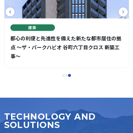
建築
都心の利便と先進性を備えた新たな都市居住の拠
点 ～ザ・パークハビオ 谷町六丁目クロス 新築工
事～
TECHNOLOGY AND
SOLUTIONS