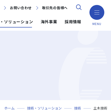
お問い合わせ
お問い合わせ
取引先の皆様へ
取引先の皆様へ
・ソリューション
海外事業
採用情報
MENU
ション
ション
採用情報
ミッション・ビジョン・社訓
環境（Environment）
地域別で探す
建築技術
海外事業
組織図
ガバナンス（Governance）
GISマップシステム
ICT
NISEKO PROJECTS
沿革
プロジェクトレポート
PPP/PFI
事業所一覧
プレスリリース
岩田地崎建設のCM
ホーム
技術・ソリューション
技術
土木技術