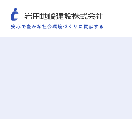
COMPANY
SUSTAINABILITY
WORKS
TECHNOLOGY AND
施工実績
企業情報
サ
企業情報
サステナビリティ
ごあいさつ
重要課題（マテリアリ
ミッション・ビジョン・社訓
環境（Environment）
会社概要
社会（Social）
組織図
ガバナンス（Governan
役員一覧
サスティナビリティ・
沿革
岩田地崎の歴史
事業所一覧
関連会社
プレスリリース