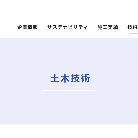
企業情報
サステナビリティ
施工実績
技術
 SOLUTIONS
ステナビリティ
技術・ソリュー
施工実績
技術・ソリュー
ごあいさつ
重要課題（マテリアリティ）
年代から探す
土木技術
ティ）
年代から探す
技術
土木技術
会社概要
社会（Social）
用途区分から探す
環境技術
地域別で探す
ソリューション
用途区分から探す
役員一覧
サスティナビリティ・レポート
Niseko Project
再開発事業
ce）
GISマップシステム
レポート
Niseko Project
岩田地崎の歴史
ZEB
プロジェクトレポート
関連会社
財務情報
3分でわかる岩田地崎建設