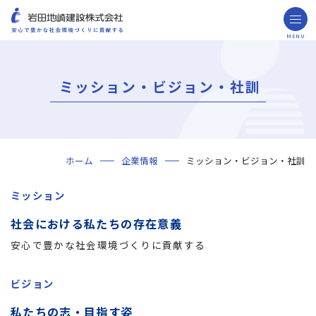
MENU
お問い合わせ
取引先の皆様へ
ミッション・ビジョン・社訓
企業情報
ごあいさつ
ミッション・ビジョン・社訓
会社概要
組織図
役員一覧
沿革
岩田地崎の歴史
事業所一覧
関連会社
プレスリリース
財務情報
岩田地崎建設のCM
3分でわかる岩田地崎建設
サステナビリティ
重要課題（マテリアリティ）
環境（Environment）
社会（Social）
ガバナンス（Governance）
サスティナビリティ・レポート
施工実績
年代から探す
地域別で探す
用途区分から探す
GISマップシステム
Niseko Project
プロジェクトレポート
ホーム
企業情報
ミッション・ビジョン・社訓
技術・ソリューション
技術
ソリューション
採用情報
ミッション
海外事業
社会における私たちの存在意義
NISEKO PROJECTS
安心で豊かな社会環境づくりに貢献する
閉じる
ビジョン
私たちの志・目指す姿