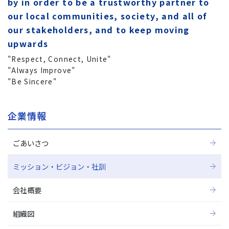
by in order to be a trustworthy partner to
our local communities, society, and all of
our stakeholders, and to keep moving
upwards
"Respect, Connect, Unite"
"Always Improve"
"Be Sincere"
企業情報
ごあいさつ
ミッション・ビジョン・社訓
会社概要
組織図