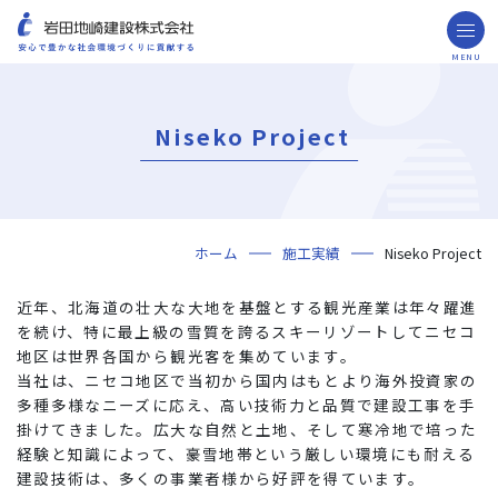
MENU
お問い合わせ
取引先の皆様へ
Niseko Project
企業情報
ごあいさつ
ミッション・ビジョン・社訓
会社概要
組織図
役員一覧
沿革
岩田地崎の歴史
事業所一覧
関連会社
プレスリリース
財務情報
岩田地崎建設のCM
3分でわかる岩田地崎建設
サステナビリティ
重要課題（マテリアリティ）
環境（Environment）
社会（Social）
ガバナンス（Governance）
サスティナビリティ・レポート
施工実績
年代から探す
地域別で探す
用途区分から探す
GISマップシステム
Niseko Project
プロジェクトレポート
ホーム
施工実績
Niseko Project
技術・ソリューション
技術
ソリューション
採用情報
近年、北海道の壮大な大地を基盤とする観光産業は年々躍進
を続け、特に最上級の雪質を誇るスキーリゾートしてニセコ
海外事業
地区は世界各国から観光客を集めています。
当社は、ニセコ地区で当初から国内はもとより海外投資家の
NISEKO PROJECTS
多種多様なニーズに応え、高い技術力と品質で建設工事を手
掛けてきました。広大な自然と土地、そして寒冷地で培った
閉じる
経験と知識によって、豪雪地帯という厳しい環境にも耐える
建設技術は、多くの事業者様から好評を得ています。