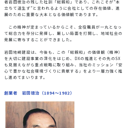
者岩田
徳治の残した社訓「総親和」であり、これこそが“本
立ちて道生ず”と言われるように会社としての存在価値、進
展のために重要な大本となる価値観であります。
この精神が定まっているからこそ、全役職員が一丸となっ
て総合力を存分に発揮し、厳しい局面を打開し、地域社会の
発展に寄与することができました。
岩田地崎建設は、今後も、この「総親和」の価値観（精神）
を大切に建設事業の深化をはじめ、DXの推進とその先のSX
も見据えながら重点戦略に取り組み、当社のミッション「安
心で豊かな社会環境づくりに貢献する」をより一層力強く推
し進めてまいります。
創業者 岩田徳治（1894～1982）