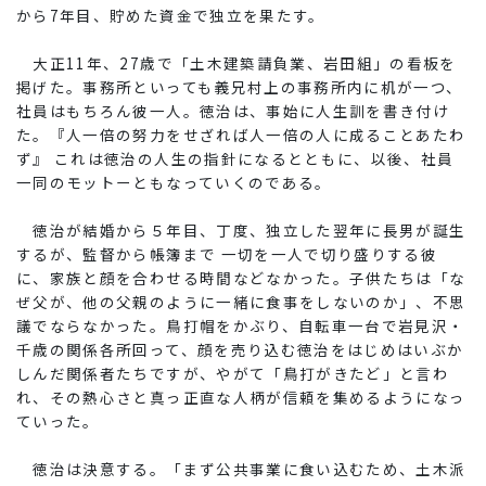
から7年目、貯めた資金で独立を果たす。
大正11年、27歳で「土木建築請負業、岩田組」の看板を
掲げた。事務所といっても義兄村上の事務所内に机が一つ、
社員はもちろん彼一人。徳治は、事始に人生訓を書き付け
た。『人一倍の努力をせざれば人一倍の人に成ることあたわ
ず』 これは徳治の人生の指針になるとともに、以後、社員
一同のモットーともなっていくのである。
徳治が結婚から５年目、丁度、独立した翌年に長男が誕生
するが、監督から帳簿まで 一切を一人で切り盛りする彼
に、家族と顔を合わせる時間などなかった。子供たちは「な
ぜ父が、他の父親のように一緒に食事をしないのか」、不思
議でならなかった。鳥打帽をかぶり、自転車一台で岩見沢・
千歳の関係各所回って、顔を売り込む徳治をはじめはいぶか
しんだ関係者たちですが、やがて「鳥打がきたど」と言わ
れ、その熱心さと真っ正直な人柄が信頼を集めるようになっ
ていった。
徳治は決意する。「まず公共事業に食い込むため、土木派