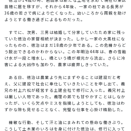
徳治が14歳の時、岩田家は新たな土地を求めて現在の東区
苗穂に居を移すが、それから4年後、一家の柱である長男が
36歳の若さで病により亡くなった。幼いころから両親を助け
ようとする働き過ぎによるものだった。
すでに、次男、三男は結婚して分家していたため家に残っ
ていた徳治の家督相続が決まった。しかし一家の大黒柱にな
ったものの、徳治はまだ18歳の少年である。この危機からど
う脱出できるのかわからない。この年明治44年は、春の雪融
け水が一段と増水し、橋という橋が根元から流出。さらに冷
害による大凶作も加わり、農家は疲弊しきっていた。
ある日、徳治は農業より先にまずやることは建設だと考
え、父に建設で社会に奉仕していきたいことを申し出て、義
兄の村上六松が経営する土建会社で修行に入った。義兄村上
は厳しい人物であった。義理の弟でも甘やかすことはしなか
ったが、いくら欠点やミスを指摘しようとしても、徳治はわ
ずかな隙も見せることなく、完璧な仕事を心掛け精励した。
機敏な行動、そして汗と油にまみれての懸命な働きぶり。
こうして土木業のいろはを身に付けた徳治は、修行に入って