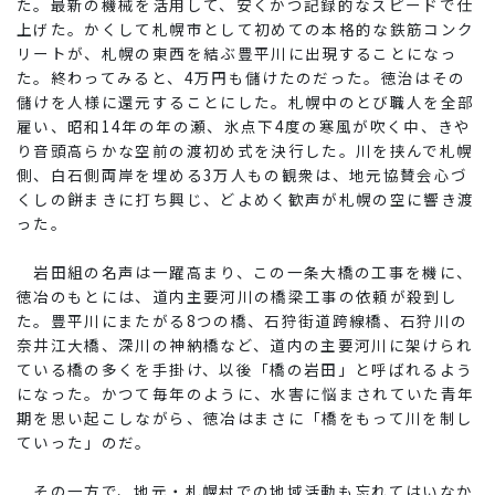
た。最新の機械を活用して、安くかつ記録的なスピードで仕
上げた。かくして札幌市として初めての本格的な鉄筋コンク
リートが、札幌の東西を結ぶ豊平川に出現することになっ
た。終わってみると、4万円も儲けたのだった。徳治はその
儲けを人様に還元することにした。札幌中のとび職人を全部
雇い、昭和14年の年の瀬、氷点下4度の寒風が吹く中、きや
り音頭高らかな空前の渡初め式を決行した。川を挟んで札幌
側、白石側両岸を埋める3万人もの観衆は、地元協賛会心づ
くしの餅まきに打ち興じ、どよめく歓声が札幌の空に響き渡
った。
岩田組の名声は一躍高まり、この一条大橋の工事を機に、
徳冶のもとには、道内主要河川の橋梁工事の依頼が殺到し
た。豊平川にまたがる8つの橋、石狩街道跨線橋、石狩川の
奈井江大橋、深川の神納橋など、道内の主要河川に架けられ
ている橋の多くを手掛け、以後「橋の岩田」と呼ばれるよう
になった。かつて毎年のように、水害に悩まされていた青年
期を思い起こしながら、徳冶はまさに「橋をもって川を制し
ていった」のだ。
その一方で、地元・札幌村での地域活動も忘れてはいなか