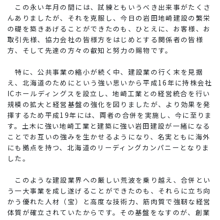
この永い年月
の間
には、
試練ともいうべき出来事がたくさ
んありましたが、それを克服し、今日の岩田地崎建設の繁栄
の礎を築きあげることができたのも、ひとえに、お客様、お
取引先様、協力会社の皆様方をはじめとする関係者の皆様
方、そして先達の方々の叡知と努力の賜物です。
特に、公共事業の縮小が続く中、建設業の行く末を見据
え、北海道のためにという強い思いから
平成16年に持株会社
ICホールディングスを設立し、地崎工業との経営統合を行い
規模の拡大と経営基盤の強化を図りましたが、より効果を発
揮するため平成19年には、両者の合併を実施し、今に至りま
す。土木に強い地崎工業と建築に強い岩田建設が一緒になる
ことでお互いの強みを生かせるようになり、名実ともに海外
にも拠点を持つ、北海道のリーディングカンパニーとなりま
した。
このような建設業界への厳しい荒波を乗り越え、合併とい
う一大事業を成し遂げることができたのも、それらに立ち向
かう優れた人材（宝）と高度な技術力、筋肉質で強靭な経営
体質が確立されていたからです。その基盤をなすのが、創業