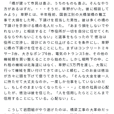
「橋が建って市民は喜ぶ、うちのものも喜ぶ。そんなやり
方があるはずだ。・・・そうだ、草野がいた。彼に相談して
みよう」 草野とは、半年程前、国鉄江別の大橋架橋の難工
事で大損をした時、下請けを担当した男性。彼は多くの橋の
下請けを手掛ける橋の名人だった。「あまり損をしないでや
れないか」と相談すると「市役所が一切を自分に任せてくれ
るならやれないこともない」と返事をもらったので 徳冶は
役所に交渉し、設計どおりに仕上げることを条件にし、草野
に橋の下請けを任せることにした。まずはコンクリートミキ
サー3台、大きなポンプ6台、電気のトランス5台、その他の
機械類を買い整えることから始めた。しかし戦時下の中、こ
れ程の機械は北海道にはなく、草野に5万円を渡し、大阪に
行って機械を買い付けてきてほしいと頼む。このお金は徳冶
が方々に頭を下げて借りてきたもの。「そんな大金を彼一人
に持たせて大丈夫なのか。一度しか仕事をしていないのだ
し、もしそのままいなくなったら・・・」と他の社員は心配
したが、徳治は彼を信じた。「人を信用したらとことんまで
信用することにしている。心配ない」と。
こうして岩田組がやり遂げたのは、橋梁工事の大革命だっ