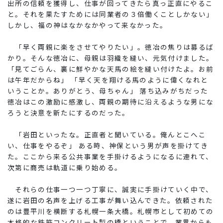
出所の信頼を獲得し、仕事が回ってきたら真っ正直にやるこ
と。それを果たすためには同業者の３倍働くことしかない」
しかし、福の神はなかなかやって来なかった。
「早く両親に楽をさせてやりたい」。徳冶の焦りは募るば
かり。そんな徳冶に、母親は羽織を縫い、元気付けました。
「見てごらん、裏に鮮やかな天馬の絵を縫い付けたよ。お前
は午年だからね」 「早く天を翔ける馬のように偉くなれと
いうことか。ありがとう、母ちゃん」 落ち込みがちだった
徳冶はこの激励に感激し、両親の期待に沿えるような男にな
ろうと決意を新たにするのだった。
「岩田といったな。正直者と聞いている。俺んとこへこ
い、仕事をやるぞ」 ある時、神保という男が声を掛けてき
た。ここから来る公共事業を手掛けるようになるに連れて、
次第に商売は軌道に乗り始める。
それらの仕事一つ一つ丁寧に、誠実に手掛けていく中で、
遂に岩田の名声を上げる工事が舞い込んできた。依頼された
のは豊平川を横断する札幌一条大橋。札幌市として初めての
本格的な鉄筋コンクリート製の橋ということで、業界からも