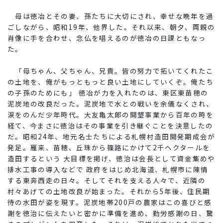
母は徳冶とその妻、孫たちに大切にされ、幸せな晩年を過
ごしながら、昭和19年、他界した。それ以来、朝夕、両親の
肖像に手を合わせ、念仏を唱えるのが徳冶の日課ともなっ
た。
「母ちゃん、父ちゃん、兄貴。皆の努力で拓いてくれたこ
の土地を、俺がもっともっと良い土地にしていくぞ。俺たち
の子孫のためにも」 徳冶が力を入れたのは、東区東苗穂の
泥炭地の改良だった。泥炭地で水との戦いを余儀なくされ、
涙をのんだ少年時代。大友亀太郎の開墾事業から百年の時を
経て、今まさに徳治はその事業を引き継ぐことを決意したの
だ。昭和24年、地元名士たちによる札幌村造田開発期成会が
発足。雁来、苗穂、丘珠から篠路にかけて2千ヘクタールを
造田するという 大目標を掲げ、徳治は会長として資金集めや
排水工事の導入などで 政府をはじめ北海道、札幌市に陳情
する東奔西走の日々。そしてそれを支える人々で、近隣の
村々あげての土地改良が始まった。それから5年後、住民期
待の水田が姿を現す。泥炭地帯200戸の農家はこの喜びと感
謝を徳治に伝えたいと密かに準備を進め、勤労感謝の日、驚