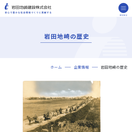
MENU
お問い合わせ
取引先の皆様へ
岩田地崎の歴史
企業情報
ごあいさつ
ミッション・ビジョン・社訓
会社概要
組織図
役員一覧
沿革
岩田地崎の歴史
事業所一覧
関連会社
プレスリリース
財務情報
岩田地崎建設のCM
3分でわかる岩田地崎建設
サステナビリティ
重要課題（マテリアリティ）
環境（Environment）
社会（Social）
ガバナンス（Governance）
サスティナビリティ・レポート
施工実績
年代から探す
地域別で探す
用途区分から探す
GISマップシステム
Niseko Project
プロジェクトレポート
ホーム
企業情報
岩田地崎の歴史
技術・ソリューション
技術
ソリューション
採用情報
海外事業
NISEKO PROJECTS
閉じる