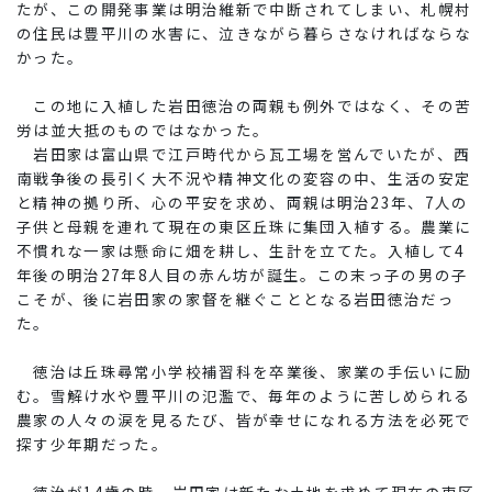
たが、この開発事業は明治維新で中断されてしまい、札幌村
の住民は豊平川の水害に、泣きながら暮らさなければならな
かった。
この地に入植した岩田徳治の両親も例外ではなく、その苦
労は並大抵のものではなかった。
岩田家は富山県で江戸時代から瓦工場を営んでいたが、西
南戦争後の長引く大不況や精神文化の変容の中、生活の安定
と精神の拠り所、心の平安を求め、両親は明治23年、7人の
子供と母親を連れて現在の東区丘珠に集団入植する。農業に
不慣れな一家は懸命に畑を耕し、生計を立てた。入植して4
年後の明治27年8人目の赤ん坊が誕生。この末っ子の男の子
こそが、後に岩田家の家督を継ぐこととなる岩田徳治だっ
た。
徳治は丘珠
尋常
小学校補習科を卒業後、家業の手伝いに励
む。雪解け水や豊平川の氾濫で、毎年のように苦しめられる
農家の人々の涙を見るたび、皆が幸せになれる方法を必死で
探す少年期だった。