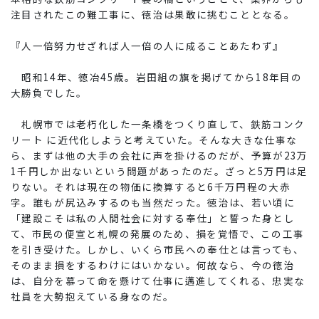
注目されたこの難工事に、徳治は果敢に挑むこととなる。
『人一倍努力せざれば人一倍の人に成ることあたわず』
昭和14年、徳冶45歳。岩田組の旗を掲げてから18年目の
大勝負でした。
札幌市では老朽化した一条橋をつくり直して、鉄筋コンク
リート に近代化しようと考えていた。そんな大きな仕事な
ら、まずは他の大手の会社に声を掛けるのだが、予算が23万
1千円しか出ないという問題があったのだ。ざっと5万円は足
りない。それは現在の物価に換算すると6千万円程の大赤
字。誰もが尻込みするのも当然だった。徳治は、若い頃に
「建設こそは私の人間社会に対する奉仕」と誓った身とし
て、市民の便宣と札幌の発展のため、損を覚悟で、この工事
を引き受けた。しかし、いくら市民への奉仕とは言っても、
そのまま損をするわけにはいかない。何故なら、今の徳治
は、自分を慕って命を懸けて仕事に邁進してくれる、忠実な
社員を大勢抱えている身なのだ。