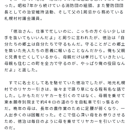
った。昭和7年から続けている消防団の組頭、また警防団団
長としての治安維持活動、そして父の1周忌から務めている
札幌村村議会議員。
「徳冶さん、仕事で忙しいのに、こっちの方ぐらい少しは
手を抜いてもいいんだよ」と周りに言われたが、徳治は「自
分たちの郷土は自分たちで守るもんだ。守ることがこの郷土
を築いた先人たちの恩義に報いることなんだから。俺も父親
と兄貴を亡くしているから、母親だけは孝行していきたいし
母親も住むこの町を全力で守るのが、やっぱり俺の役目なん
だよ」と返した。
すでに名士として名を馳せていた徳冶でしたが、地元札幌
村でのリヤカー引きは、後々まで語り草になる程有名な話で
した。しかもただリヤカーを引くのではなく、母親を乗せて
東本願寺別院まで約4キロの道のりを自転車で引っ張るの
だ。晩年の母は、長年の農作業のために足腰が弱くなり、一
人出歩くのは困難だった。そこで信心深い母をお参りさせる
ため、徳治は毎日のように母を乗せてリヤカーを引いていた
のだ。