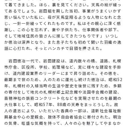
て着てきました。ほら、裏を見てください。天馬の絵が縫っ
てあるでしょう。岩田組を興した当初、事業がうまくいかず
思い悩んでいた私に、母が天馬空翔るような人物になれと念
じ、一針一針縫ってくれたものです。私はその親心に深く感
謝し、この心を忘れず、妻や子供たち、仕事関係者や部下、
そして地域住民の皆さんに接してきたつもりです」 いつし
か徳冶は涙声となり、また息子たちも初めて聞いた羽織の逸
話に心打たれ、そっとハンカチで目頭を押さえた。
岩田徳冶一代で、岩田建設は、道内数々の橋、道路、札幌
市庁舎、区役所、学校、処理場など、実に様々な建設を手掛
け、道内建設業界のリーダーにまで昇り詰めた。その徳を、
最期まで世のため、人のために還元し続けた徳治は、昭和52
年、札幌村の入植当時の生活や歴史を後世に残すため、多額
の寄付をして地元の札幌村郷土記念館や法国寺会館の建設、
苗穂神社の鉄筋コンクリート化などを実現させたのを最期の
大仕事として、昭和57年、88歳の天寿をまっとうした。故
人の遺志により、いただいた香典の一部は、道新社会福祉振
興基金や心の里親会、肢体不自由者協会に寄付された。明治
の気骨、旺盛な気概を持って、人々の心を魅了してやまなか