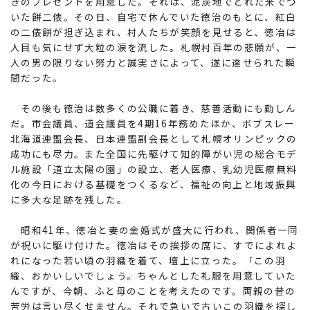
きのプレゼントを用意した。それは、泥炭地でとれた米でつ
いた餅二俵。その日、自宅で休んでいた徳治のもとに、紅白
の二俵餅が担ぎ込まれ、村人たちが笑顔を見せると、徳冶は
人目も気にせず大粒の涙を流した。札幌村百年の悲願が、一
人の男の限りない努力と誠実さによって、遂に達せられた瞬
間だった。
その後も徳治は数多くの公職に着き、慈善活動にも勤しん
だ。市会議員、道会議員を4期16年務めたほか、ボブスレー
北海道連盟会長、日本連盟副会長として札幌オリンピックの
成功にも尽力。また全国に先駆けて知的障がい児の総合モデ
ル施設「道立太陽の園」の設立、老人医療、乳幼児医療無料
化の今日における基礎をつくるなど、福祉の向上と地域振興
に多大な足跡を残した。
昭和41年、徳冶と妻の金婚式が盛大に行われ、関係者一同
が祝いに駆け付けた。徳冶はその挨拶の席に、すでによれよ
れになった若い頃の羽織を着て、壇上に立った。「この羽
織、おかいしいでしょう。ちゃんとした礼服を用意していた
んですが、今朝、ふと母のことを考えたのです。両親の昔の
苦労は言い尽くせません。それで急いで古いこの羽織を探し