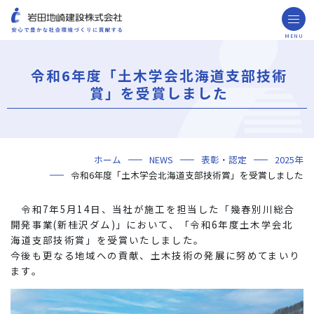
MENU
お問い合わせ
取引先の皆様へ
令和6年度「土木学会北海道支部技術
企業情報
賞」を受賞しました
ごあいさつ
ミッション・ビジョン・社訓
会社概要
組織図
役員一覧
沿革
岩田地崎の歴史
事業所一覧
関連会社
プレスリリース
財務情報
岩田地崎建設のCM
3分でわかる岩田地崎建設
サステナビリティ
重要課題（マテリアリティ）
環境（Environment）
社会（Social）
ガバナンス（Governance）
サスティナビリティ・レポート
施工実績
年代から探す
地域別で探す
用途区分から探す
GISマップシステム
Niseko Project
プロジェクトレポート
ホーム
NEWS
表彰・認定
2025年
技術・ソリューション
令和6年度「土木学会北海道支部技術賞」を受賞しました
技術
ソリューション
採用情報
令和7年5月14日、当社が施工を担当した「幾春別川総合
海外事業
開発事業(新桂沢ダム)」において、「令和6年度土木学会北
海道支部技術賞」を受賞いたしました。
NISEKO PROJECTS
今後も更なる地域への貢献、土木技術の発展に努めてまいり
ます。
閉じる