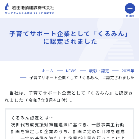
MENU
お問い合わせ
取引先の皆様へ
子育てサポート企業として「くるみん」
企業情報
に認定されました
ごあいさつ
ミッション・ビジョン・社訓
会社概要
組織図
役員一覧
沿革
岩田地崎の歴史
事業所一覧
関連会社
プレスリリース
財務情報
岩田地崎建設のCM
3分でわかる岩田地崎建設
サステナビリティ
重要課題（マテリアリティ）
環境（Environment）
社会（Social）
ガバナンス（Governance）
サスティナビリティ・レポート
施工実績
年代から探す
地域別で探す
用途区分から探す
GISマップシステム
Niseko Project
プロジェクトレポート
ホーム
NEWS
表彰・認定
2025年
技術・ソリューション
子育てサポート企業として「くるみん」に認定されました
技術
ソリューション
採用情報
当社は、子育てサポート企業として
『くるみん』に認定さ
海外事業
れました（令和7年8月4日付）。
NISEKO PROJECTS
くるみん認定とは…
閉じる
次世代育成支援対策推進法に基づき、一般事業主行動
計画を策定した企業のうち、計画に定めた目標を達成
し、一定の基準を満たした企業が申請を行うことによ