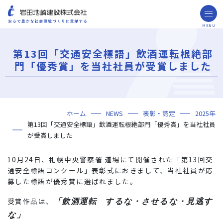
MENU
お問い合わせ
取引先の皆様へ
第13回「交通安全標語」飲酒運転根絶部
企業情報
門「優秀賞」を当社社員が受賞しました
ごあいさつ
ミッション・ビジョン・社訓
会社概要
組織図
役員一覧
沿革
岩田地崎の歴史
事業所一覧
関連会社
プレスリリース
財務情報
岩田地崎建設のCM
3分でわかる岩田地崎建設
サステナビリティ
重要課題（マテリアリティ）
環境（Environment）
社会（Social）
ガバナンス（Governance）
サスティナビリティ・レポート
施工実績
年代から探す
地域別で探す
用途区分から探す
GISマップシステム
Niseko Project
プロジェクトレポート
ホーム
NEWS
表彰・認定
2025年
技術・ソリューション
第13回「交通安全標語」飲酒運転根絶部門「優秀賞」を当社社員
技術
ソリューション
採用情報
が受賞しました
海外事業
10月24日、札幌中央警察署 道場にて開催された「第13回交
通安全標語コンクール」表彰式におきまして、当社社員が応
NISEKO PROJECTS
募した標語が優秀賞に選ばれました。
閉じる
「飲酒運転 するな・させるな・見逃す
受賞作品は、
な」