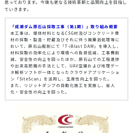
思っております。
今後も更なる技術革新と品質向上を目指し
ていきます。
「成瀬ダム原石山採取工事（第1期）」取り組み概要
本工事は、堤体材料となるCSG材及びコンクリート骨
材の採取・製造・貯蔵及びそれに伴う廃棄岩処理等に
おいて、原石山掘削にて「T-iBlast DAM」を導入し、
材料採取の効率化により環境への負荷低減、工事費削
減、安全性の向上を図ったほか、原石山での工程進捗
や出来高把握の手法として、UAV空撮および地理デー
タ解析ソフトが一体となったクラウドアプリケーショ
ン「SiteScan」を活用し、生産性向上を図った。
また、リジットダンプの自動化施工を実施し、省人
化・安全性の向上を図った。