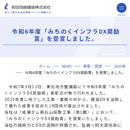
MENU
お問い合わせ
取引先の皆様へ
令和6年度「みちのくインフラDX奨励
企業情報
賞」を受賞しました。
ごあいさつ
ミッション・ビジョン・社訓
会社概要
組織図
役員一覧
沿革
岩田地崎の歴史
事業所一覧
関連会社
プレスリリース
財務情報
岩田地崎建設のCM
3分でわかる岩田地崎建設
サステナビリティ
重要課題（マテリアリティ）
環境（Environment）
社会（Social）
ガバナンス（Governance）
サスティナビリティ・レポート
施工実績
年代から探す
地域別で探す
用途区分から探す
GISマップシステム
Niseko Project
プロジェクトレポート
ホーム
NEWS
表彰・認定
2025年
技術・ソリューション
令和6年度「みちのくインフラDX奨励賞」を受賞しました。
技術
ソリューション
採用情報
令和7年3月13日、東北地方整備局にて令和6年度「みちの
海外事業
くインフラDX奨励賞」表彰式が執り行われました。
2023年度に完了した工事・業務の中から、建設DXを活用し
NISEKO PROJECTS
て優れた成果を収めた19団体が選出されました。
当社は「成瀬ダム原石山採取工事（第1期）」において、
閉じる
「みちのくインフラDX奨励賞」を受賞いたしました。
当社の技術力とDXの活用が
評価され
、社員一同大変光栄に