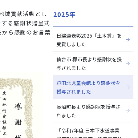
地域貢献活動とし
2025年
対する感謝状贈呈式
長から感謝のお言葉
日建連表彰2025「土木賞」を
閉じる
受賞しました
仙台市 郡市長より感謝状を授
与されました
屯田北児童会館より感謝状を
授与されました
長沼町長より感謝状を授与さ
れました
「令和7年度 日本下水道事業