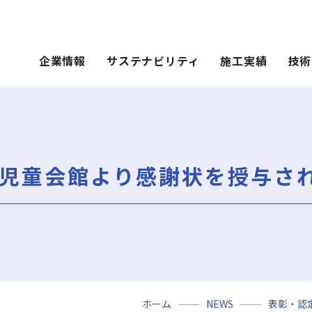
企業情報
サステナビリティ
施工実績
技術
 SOLUTIONS
ステナビリティ
技術・ソリュー
施工実績
技術・ソリュー
ごあいさつ
重要課題（マテリアリティ）
年代から探す
土木技術
ティ）
年代から探す
技術
児童会館より感謝状を授与さ
会社概要
社会（Social）
用途区分から探す
環境技術
地域別で探す
ソリューション
用途区分から探す
役員一覧
サスティナビリティ・レポート
Niseko Project
再開発事業
ce）
GISマップシステム
レポート
Niseko Project
岩田地崎の歴史
ZEB
プロジェクトレポート
関連会社
財務情報
3分でわかる岩田地崎建設
ホーム
NEWS
表彰・認