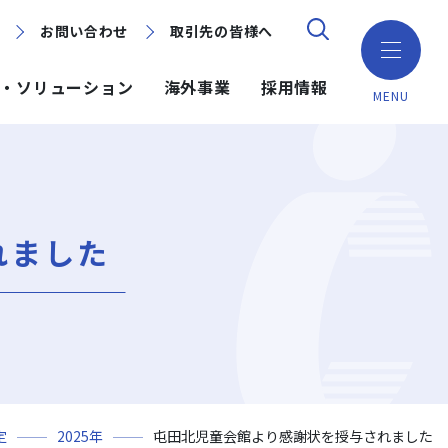
お問い合わせ
お問い合わせ
取引先の皆様へ
取引先の皆様へ
・ソリューション
海外事業
採用情報
MENU
ション
ション
採用情報
ミッション・ビジョン・社訓
環境（Environment）
地域別で探す
建築技術
海外事業
れました
組織図
ガバナンス（Governance）
GISマップシステム
ICT
NISEKO PROJECTS
沿革
プロジェクトレポート
PPP/PFI
事業所一覧
プレスリリース
岩田地崎建設のCM
定
2025年
屯田北児童会館より感謝状を授与されました