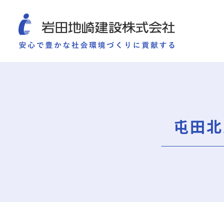
COMPANY
SUSTAINABILITY
WORKS
TECHNOLOGY AND
施工実績
企業情報
サ
企業情報
サステナビリティ
ごあいさつ
重要課題（マテリアリ
屯田北
ミッション・ビジョン・社訓
環境（Environment）
会社概要
社会（Social）
組織図
ガバナンス（Governan
役員一覧
サスティナビリティ・
沿革
岩田地崎の歴史
事業所一覧
関連会社
プレスリリース