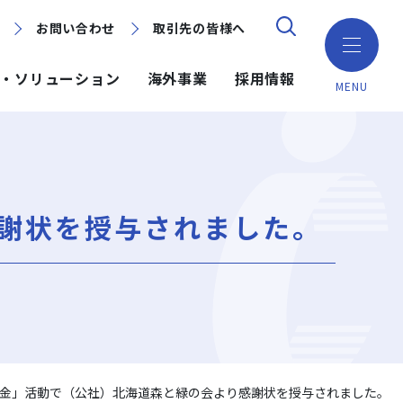
お問い合わせ
お問い合わせ
取引先の皆様へ
取引先の皆様へ
・ソリューション
海外事業
採用情報
MENU
ション
ション
採用情報
ミッション・ビジョン・社訓
環境（Environment）
地域別で探す
建築技術
海外事業
謝状を授与されました。
組織図
ガバナンス（Governance）
GISマップシステム
ICT
NISEKO PROJECTS
沿革
プロジェクトレポート
PPP/PFI
事業所一覧
プレスリリース
岩田地崎建設のCM
金」活動で（公社）北海道森と緑の会より感謝状を授与されました。