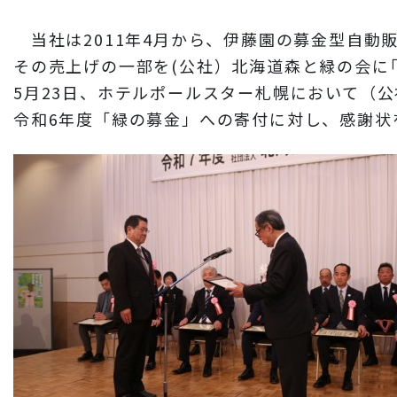
財務情報
当社は2011年4月から、伊藤園の募金型自
岩田地崎建設のCM
その売上げの一部を(公社）北海道森と緑の会に
3分でわかる岩田地崎建設
5月23日、ホテルポールスター札幌において（
令和6年度「緑の募金」への寄付に対し、感謝状