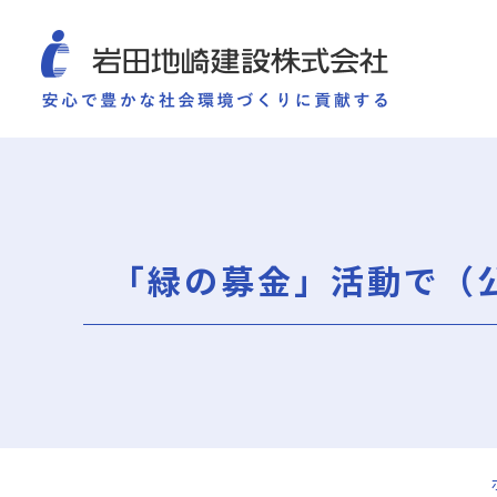
COMPANY
SUSTAINABILITY
WORKS
TECHNOLOGY AND
施工実績
企業情報
サ
企業情報
サステナビリティ
ごあいさつ
重要課題（マテリアリ
「緑の募金」活動で（
ミッション・ビジョン・社訓
環境（Environment）
会社概要
社会（Social）
組織図
ガバナンス（Governan
役員一覧
サスティナビリティ・
沿革
岩田地崎の歴史
事業所一覧
関連会社
プレスリリース