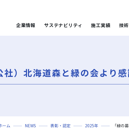
企業情報
サステナビリティ
施工実績
技術
 SOLUTIONS
ステナビリティ
技術・ソリュー
施工実績
技術・ソリュー
ごあいさつ
重要課題（マテリアリティ）
年代から探す
土木技術
ティ）
年代から探す
技術
公社）北海道森と緑の会より感
会社概要
社会（Social）
用途区分から探す
環境技術
地域別で探す
ソリューション
用途区分から探す
役員一覧
サスティナビリティ・レポート
Niseko Project
再開発事業
ce）
GISマップシステム
レポート
Niseko Project
岩田地崎の歴史
ZEB
プロジェクトレポート
関連会社
財務情報
3分でわかる岩田地崎建設
ホーム
NEWS
表彰・認定
2025年
「緑の募