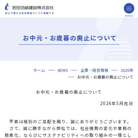
MENU
お問い合わせ
取引先の皆様へ
お中元・お歳暮の廃止について
企業情報
ごあいさつ
ミッション・ビジョン・社訓
会社概要
組織図
役員一覧
沿革
岩田地崎の歴史
事業所一覧
関連会社
プレスリリース
財務情報
岩田地崎建設のCM
3分でわかる岩田地崎建設
サステナビリティ
重要課題（マテリアリティ）
環境（Environment）
社会（Social）
ガバナンス（Governance）
サスティナビリティ・レポート
施工実績
年代から探す
地域別で探す
用途区分から探す
GISマップシステム
Niseko Project
プロジェクトレポート
ホーム
NEWS
企業・経営情報
2026年
技術・ソリューション
お中元・お歳暮の廃止について
技術
ソリューション
採用情報
お中元・お歳暮の廃止について
海外事業
2026年5月吉日
NISEKO PROJECTS
平素は格別のご高配を賜り、誠にありがとうございます。
閉じる
さて、誠に勝手ながら弊社では、社会情勢の変化や業務の
簡素化、ならびにサステナビリティへの取り組みの一環とし