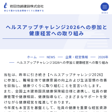
MENU
お問い合わせ
取引先の皆様へ
ヘルスアップチャレンジ2026への参加と
企業情報
健康経営への取り組み
ごあいさつ
ミッション・ビジョン・社訓
会社概要
組織図
役員一覧
沿革
岩田地崎の歴史
事業所一覧
関連会社
プレスリリース
財務情報
岩田地崎建設のCM
3分でわかる岩田地崎建設
サステナビリティ
重要課題（マテリアリティ）
環境（Environment）
社会（Social）
ガバナンス（Governance）
サスティナビリティ・レポート
施工実績
年代から探す
地域別で探す
用途区分から探す
GISマップシステム
Niseko Project
プロジェクトレポート
ホーム
NEWS
企業・経営情報
2026年
技術・ソリューション
ヘルスアップチャレンジ2026への参加と健康経営への取り組み
技術
ソリューション
採用情報
当社は、昨年に引き続き【ヘルスアップチャレンジ2026】
海外事業
に参加し、職場全体で健康意識の向上および生活習慣の改善
を目指し、健康づくりに取り組むことを宣言いたします。
NISEKO PROJECTS
また、全国土木建築国民健康保険組合様と連携し、社員の健
康管理や健康相談、健康指導など、さまざまなサポートを受
閉じる
けながら健康経営を推進しております。
今年度も本宣言を基盤として、社員の健康を重要な経営資源