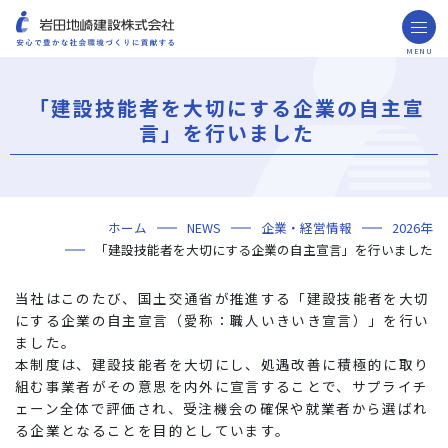
MENU
お問い合わせ
取引先の皆様へ
「建設技能者を大切にする企業の自主宣
企業情報
言」を行いました
ごあいさつ
ミッション・ビジョン・社訓
会社概要
組織図
役員一覧
沿革
岩田地崎の歴史
事業所一覧
関連会社
プレスリリース
財務情報
岩田地崎建設のCM
3分でわかる岩田地崎建設
サステナビリティ
重要課題（マテリアリティ）
環境（Environment）
社会（Social）
ガバナンス（Governance）
サスティナビリティ・レポート
施工実績
年代から探す
地域別で探す
用途区分から探す
GISマップシステム
Niseko Project
プロジェクトレポート
ホーム
NEWS
企業・経営情報
2026年
技術・ソリューション
「建設技能者を大切にする企業の自主宣言」を行いました
技術
ソリューション
採用情報
当社はこのたび、国土交通省が推進する「建設技能者を大切
海外事業
にする企業の自主宣言（愛称：職人いきいき宣言）」を行い
ました。
NISEKO PROJECTS
本制度は、建設技能者を大切にし、処遇改善に積極的に取り
組む事業者がその意思を内外に宣言することで、サプライチ
閉じる
ェーン全体で評価され、受注機会の確保や就業者から選ばれ
る企業となることを目的としています。