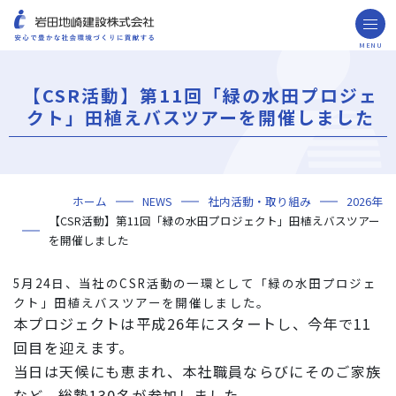
MENU
お問い合わせ
取引先の皆様へ
【CSR活動】第11回「緑の水田プロジェ
企業情報
クト」田植えバスツアーを開催しました
ごあいさつ
ミッション・ビジョン・社訓
会社概要
組織図
役員一覧
沿革
岩田地崎の歴史
事業所一覧
関連会社
プレスリリース
財務情報
岩田地崎建設のCM
3分でわかる岩田地崎建設
サステナビリティ
重要課題（マテリアリティ）
環境（Environment）
社会（Social）
ガバナンス（Governance）
サスティナビリティ・レポート
施工実績
年代から探す
地域別で探す
用途区分から探す
GISマップシステム
Niseko Project
プロジェクトレポート
ホーム
NEWS
社内活動・取り組み
2026年
技術・ソリューション
【CSR活動】第11回「緑の水田プロジェクト」田植えバスツアー
技術
ソリューション
採用情報
を開催しました
海外事業
5月24日、当社のCSR活動の一環として「緑の水田プロジェ
クト」田植えバスツアーを開催しました。
NISEKO PROJECTS
本プロジェクトは平成26年にスタートし、今年で11
回目を迎えます。
閉じる
当日は天候にも恵まれ、本社職員ならびにそのご家族
など、総勢130名が参加しました。