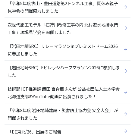
「令和5年度俵山・豊田道路第2トンネル工事」夏休み親子
見学会の開催協力しました
次世代施工モデル「石狩川改修工事の内 北村遊水地排水門
工事」現場見学会を開催しました
【岩田地崎SRC】リレーマラソンinプレミストドーム2026
に参加しました
【岩田地崎SRC】Fビレッジハーフマラソン2026に参加しま
した
技術部 ICT推進課 飯田 百合亜さんが 公益社団法人土木学会
北海道支部のYouTube動画に出演されました！
「令和8年度 岩田地崎建設・災害防止協力会 安全大会」 が
開催されました
「EE東北’26」出展のご報告