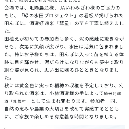
会場では、毛陽農産様、JAいわみざわ様のご協力の
もと、「緑の水田プロジェクト」の看板が掲げられた
田んぼに、酒造好適米「彗星」の苗を丁寧に植えまし
た。
田植えが初めての参加者も多く、泥の感触に驚きなが
らも、次第に笑顔が広がり、水田は活気に包まれまし
た。特にお子様たちは、田んぼに入って苗を植える体
験に目を輝かせ、泥だらけになりながらも夢中で取り
組む姿が見られ、思い出に残るひとときとなりまし
た。
秋には黄金色に実った稲穂の収穫を予定しており、刈
り取られた酒米は、小林酒造様の手によって
純米吟醸
として生まれ変わります。
参加者一同、
酒「札幌村」
自然の恵みや農業の大切さを改めて実感するととも
に、ご家族で楽しめる有意義な時間となりました。