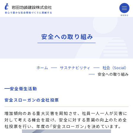
MENU
お問い合わせ
取引先の皆様へ
安全への取り組み
企業情報
ごあいさつ
ミッション・ビジョン・社訓
会社概要
組織図
役員一覧
沿革
岩田地崎の歴史
事業所一覧
関連会社
プレスリリース
財務情報
岩田地崎建設のCM
3分でわかる岩田地崎建設
サステナビリティ
重要課題（マテリアリティ）
環境（Environment）
社会（Social）
ガバナンス（Governance）
サスティナビリティ・レポート
施工実績
年代から探す
地域別で探す
用途区分から探す
GISマップシステム
Niseko Project
プロジェクトレポート
ホーム
サステナビリティ
社会（Social）
技術・ソリューション
安全への取り組み
技術
ソリューション
採用情報
安全衛生活動
海外事業
安全スローガンの全社投票
NISEKO PROJECTS
増加傾向のある重大災害を周知させ、社員一人一人が災害に
閉じる
対して考える機会を設け、安全に対する意識の向上のため全
社投票を行い、年度の｢安全スローガン｣を決めています。