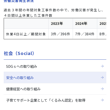
労働災害発生状況
過去３年間の年間対象工事件数の中で、労働災害が発生し、
４日間以上休業した工事件数
2023年
2024年
2025
3件／396件
7件／384件
8件／
休業4日以上／期間対象
社会（Social）
SDGｓへの取り組み
安全への取り組み
健康経営への取り組み
子育てサポート企業として「くるみん認定」を取得