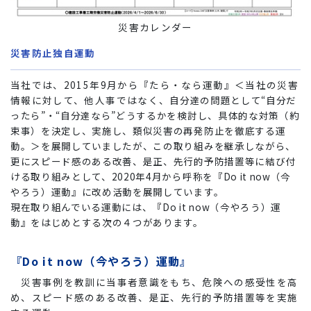
災害カレンダー
災害防止独自運動
当社では、2015年9月から『たら・なら運動』＜当社の災害
情報に対して、他人事ではなく、
自分達の問題として“自分だ
ったら”・“自分達なら”どうするかを検討し、具体的な対策（約
束事）を決定し、
実施し、類似災害の再発防止を徹底する運
動。＞を展開していましたが、この取り組みを継承しながら、
更にスピード感のある改善、是正、先行的予防措置等に結び付
ける取り組みとして、
2020年4月から呼称を『Do it now（今
やろう）運動』に改め活動を展開しています。
現在取り組んでいる運動には、『Do it now（今やろう）運
動』をはじめとする次の４つがあります。
『Do it now（今やろう）運動』
災害事例を教訓に当事者意識をもち、危険への感受性を高
め、スピード感のある改善、是正、先行的予防措置等を実施