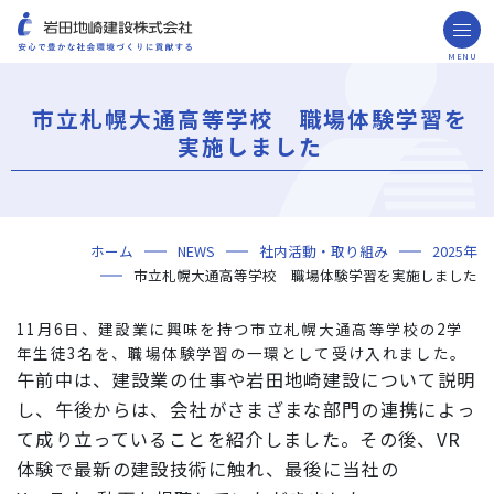
MENU
お問い合わせ
取引先の皆様へ
市立札幌大通高等学校 職場体験学習を
企業情報
実施しました
ごあいさつ
ミッション・ビジョン・社訓
会社概要
組織図
役員一覧
沿革
岩田地崎の歴史
事業所一覧
関連会社
プレスリリース
財務情報
岩田地崎建設のCM
3分でわかる岩田地崎建設
サステナビリティ
重要課題（マテリアリティ）
環境（Environment）
社会（Social）
ガバナンス（Governance）
サスティナビリティ・レポート
施工実績
年代から探す
地域別で探す
用途区分から探す
GISマップシステム
Niseko Project
プロジェクトレポート
ホーム
NEWS
社内活動・取り組み
2025年
技術・ソリューション
市立札幌大通高等学校 職場体験学習を実施しました
技術
ソリューション
採用情報
11月6日、建設業に興味を持つ市立札幌大通高等学校の2学
海外事業
年生徒3名を、職場体験学習の一環として受け入れました。
午前中は、建設業の仕事や岩田地崎建設について説明
NISEKO PROJECTS
し、午後からは、会社がさまざまな部門の連携によっ
て成り立っていることを紹介しました。その後、VR
閉じる
体験で最新の建設技術に触れ、最後に当社の