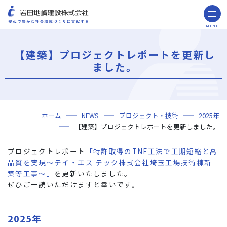
MENU
お問い合わせ
取引先の皆様へ
【建築】プロジェクトレポートを更新し
企業情報
ました。
ごあいさつ
ミッション・ビジョン・社訓
会社概要
組織図
役員一覧
沿革
岩田地崎の歴史
事業所一覧
関連会社
プレスリリース
財務情報
岩田地崎建設のCM
3分でわかる岩田地崎建設
サステナビリティ
重要課題（マテリアリティ）
環境（Environment）
社会（Social）
ガバナンス（Governance）
サスティナビリティ・レポート
施工実績
年代から探す
地域別で探す
用途区分から探す
GISマップシステム
Niseko Project
プロジェクトレポート
ホーム
NEWS
プロジェクト・技術
2025年
技術・ソリューション
【建築】プロジェクトレポートを更新しました。
技術
ソリューション
採用情報
プロジェクトレポート
「特許取得のTNF工法で工期短縮と高
海外事業
品質を実現～テイ・エス テック株式会社埼玉工場技術棟新
築等工事～」
を更新いたしました。
NISEKO PROJECTS
ぜひご一読いただけますと幸いです。
閉じる
2025年