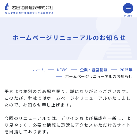
MENU
お問い合わせ
取引先の皆様へ
ホームページリニューアルのお知らせ
企業情報
ごあいさつ
ミッション・ビジョン・社訓
会社概要
組織図
役員一覧
沿革
岩田地崎の歴史
事業所一覧
関連会社
プレスリリース
財務情報
岩田地崎建設のCM
3分でわかる岩田地崎建設
サステナビリティ
重要課題（マテリアリティ）
環境（Environment）
社会（Social）
ガバナンス（Governance）
サスティナビリティ・レポート
施工実績
年代から探す
地域別で探す
用途区分から探す
GISマップシステム
Niseko Project
プロジェクトレポート
ホーム
NEWS
企業・経営情報
2025年
技術・ソリューション
ホームページリニューアルのお知らせ
技術
ソリューション
採用情報
平素より格別のご高配を賜り、誠にありがとうございます。
海外事業
このたび、弊社ではホームページをリニューアルいたしまし
たので、お知らせ申し上げます。
NISEKO PROJECTS
今回のリニューアルでは、デザインおよび構成を一新し、よ
閉じる
り見やすく、必要な情報に迅速にアクセスいただけるサイト
を目指しております。