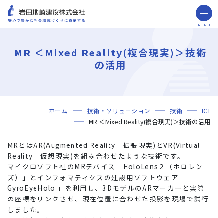
MENU
お問い合わせ
取引先の皆様へ
MR ＜Mixed Reality(複合現実)＞技術
企業情報
の活用
ごあいさつ
ミッション・ビジョン・社訓
会社概要
組織図
役員一覧
沿革
岩田地崎の歴史
事業所一覧
関連会社
プレスリリース
財務情報
岩田地崎建設のCM
3分でわかる岩田地崎建設
サステナビリティ
重要課題（マテリアリティ）
環境（Environment）
社会（Social）
ガバナンス（Governance）
サスティナビリティ・レポート
施工実績
年代から探す
地域別で探す
用途区分から探す
GISマップシステム
Niseko Project
プロジェクトレポート
ホーム
技術・ソリューション
技術
ICT
技術・ソリューション
MR ＜Mixed Reality(複合現実)＞技術の活用
技術
ソリューション
採用情報
MR
とは
AR(
A
ugmented
R
eality
拡張現実
)
と
VR(
V
irtual
海外事業
R
eality
仮想現実
)
を組み合わせたような技術です。
マイクロソフト社の
MR
デバイス「
HoloLens
２（ホロレン
NISEKO PROJECTS
ズ）」とインフォマティクスの建設用ソフトウェア「
GyroEyeHolo
」を利用し、
3D
モデルのARマーカーと実際
閉じる
の座標をリンクさせ、現在位置に合わせた投影を現場で試行
しました。