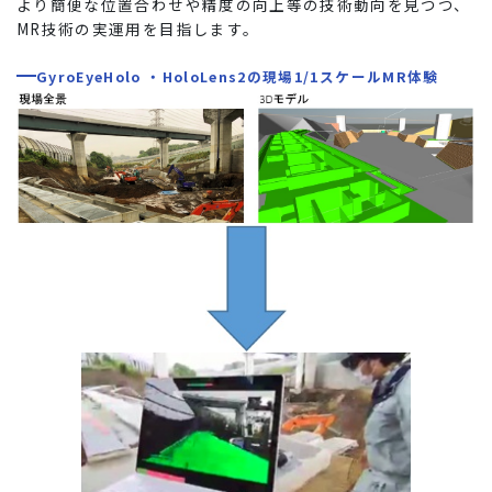
より簡便な位置合わせや精度の向上等の技術動向を見つつ、
MR技術の実運用を目指します。
GyroEyeHolo
・
HoloLens2
の現場
1/1
スケール
MR
体験