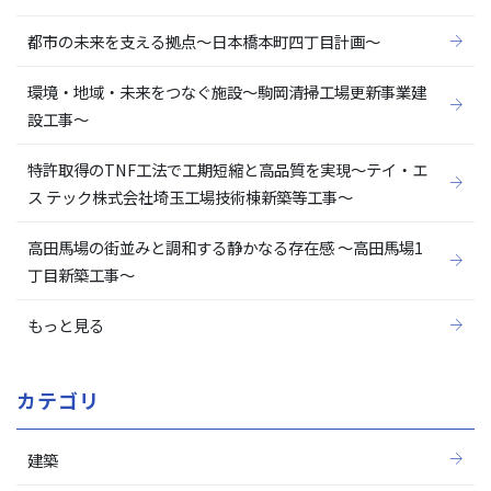
都市の未来を支える拠点～日本橋本町四丁目計画～
環境・地域・未来をつなぐ施設～駒岡清掃工場更新事業建
設工事～
特許取得のTNF工法で工期短縮と高品質を実現～テイ・エ
ス テック株式会社埼玉工場技術棟新築等工事～
高田馬場の街並みと調和する静かなる存在感 ～高田馬場1
丁目新築工事～
もっと見る
カテゴリ
建築