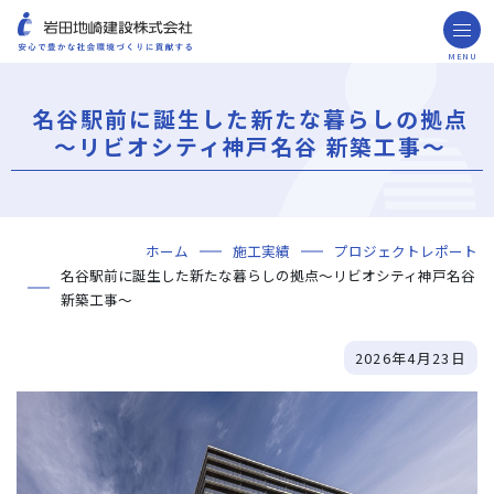
MENU
お問い合わせ
取引先の皆様へ
名谷駅前に誕生した新たな暮らしの拠点
企業情報
～リビオシティ神戸名谷 新築工事～
ごあいさつ
ミッション・ビジョン・社訓
会社概要
組織図
役員一覧
沿革
岩田地崎の歴史
事業所一覧
関連会社
プレスリリース
財務情報
岩田地崎建設のCM
3分でわかる岩田地崎建設
サステナビリティ
重要課題（マテリアリティ）
環境（Environment）
社会（Social）
ガバナンス（Governance）
サスティナビリティ・レポート
施工実績
年代から探す
地域別で探す
用途区分から探す
GISマップシステム
Niseko Project
プロジェクトレポート
ホーム
施工実績
プロジェクトレポート
技術・ソリューション
名谷駅前に誕生した新たな暮らしの拠点～リビオシティ神戸名谷
土木技術
建築技術
環境技術
ICT
再開発事業
PPP/PFI
ZEB
採用情報
新築工事～
海外事業
2026年4月23日
NISEKO PROJECTS
閉じる