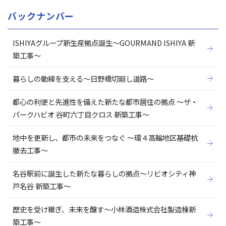
バックナンバー
ISHIYAグループ新生産拠点誕生～GOURMAND ISHIYA 新
築工事～
暮らしの動線を支える～日野橋切廻し道路～
都心の利便と先進性を備えた新たな都市居住の拠点 ～ザ・
パークハビオ 谷町六丁目クロス 新築工事～
地中を更新し、都市の未来をつなぐ ～環４高輪地区基礎杭
撤去工事～
名谷駅前に誕生した新たな暮らしの拠点～リビオシティ神
戸名谷 新築工事～
歴史を受け継ぎ、未来を醸す～小林酒造株式会社製造棟新
築工事～