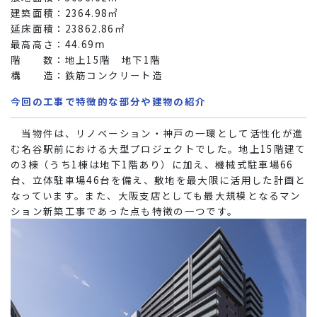
建築面積：2364.98㎡
延床面積：23862.86㎡
最高高さ：44.69ⅿ
階 数：地上15階 地下1階
構 造：鉄筋コンクリート造
今回の工事で特徴的な部分や建物の紹介
当物件は、リノベーション・神戸の一環として活性化が進
む名谷駅前における大型プロジェクトでした。地上15階建て
の3棟（うち1棟は地下1階あり）に加え、機械式駐車場66
台、立体駐車場46台を備え、敷地を最大限に活用した計画と
なっています。また、大阪支店としても最大規模となるマン
ション新築工事であった点も特徴の一つです。