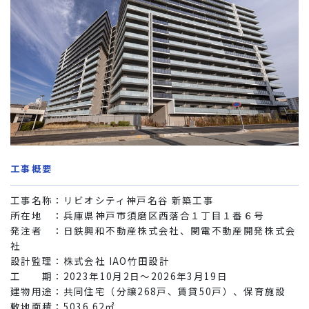
工事概要
工事名称：リビオシティ神戸名谷 新築工事
所在地 ：兵庫県神戸市須磨区西落合１丁目１番６号
発注者 ：日鉄興和不動産株式会社、関電不動産開発株式会
社
設計監理：株式会社 IAO竹田設計
工 期：2023年10月2日～2026年3月19日
建物用途：共同住宅（分譲268戸、賃貸50戸）、保育施設
敷地面積：5036.62㎡